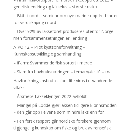
genetisk endring og lakselus – største risiko
– Blått i nord – seminar om nye marine oppdrettsarter
for verdiskaping i nord
– Over 92% av laksefôret produseres utenfor Norge –
men fôrsammensetningen er i endring
// PO 12 – Pilot kystsoneforvaltning –
Kunnskapsutvikling og samhandling
– iFarm: Svømmende fisk sortert i merde
– Slam fra havbruksnæringen – temamøte 10 – mai
Havforskningsinstituttet fant lite virus i utvandrende
villaks
– Årsmøte Lakseklyngen 2022 avholdt
– Mangel på Lodde gjør laksen tidligere kjønnsmoden
– den går opp i elvene som mindre laks enn før
– I en fersk rapport går nordiske forskere gjennom
tilgjengelig kunnskap om fiske og bruk av rensefisk