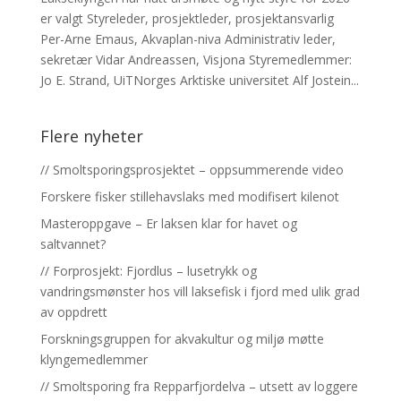
er valgt Styreleder, prosjektleder, prosjektansvarlig
Per-Arne Emaus, Akvaplan-niva Administrativ leder,
sekretær Vidar Andreassen, Visjona Styremedlemmer:
Jo E. Strand, UiTNorges Arktiske universitet Alf Jostein...
Flere nyheter
// Smoltsporingsprosjektet – oppsummerende video
Forskere fisker stillehavslaks med modifisert kilenot
Masteroppgave – Er laksen klar for havet og
saltvannet?
// Forprosjekt: Fjordlus – lusetrykk og
vandringsmønster hos vill laksefisk i fjord med ulik grad
av oppdrett
Forskningsgruppen for akvakultur og miljø møtte
klyngemedlemmer
// Smoltsporing fra Repparfjordelva – utsett av loggere