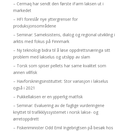
– Cermaq har sendt den første iFarm laksen ut i
markedet
– HFI foreslår nye yttergrenser for
produksjonsområdene
– Seminar: Sameksistens, dialog og regional utvikling i
arktis med fokus på Finnmark
– Ny teknologi bidra til å løse oppdrettsnæringa sitt
problem med lakselus og utslipp av slam
– Torsk som spiser pellets har same kvalitet som
annen villfisk
– Havforskningsinstituttet: Stor variasjon i lakselus
også i 2021
– Pukkellaksen er en ypperlig matfisk
– Seminar: Evaluering av de faglige vurderingene
knyttet til trafikklyssystemet i norsk lakse- og
ørretoppdrett
– Fiskeriminister Odd Emil Ingebrigtsen på besøk hos