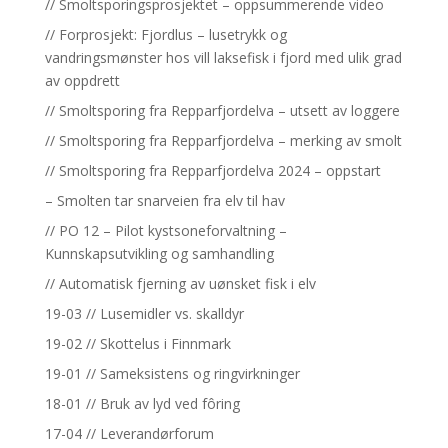
// Smoltsporingsprosjektet – oppsummerende video
// Forprosjekt: Fjordlus – lusetrykk og
vandringsmønster hos vill laksefisk i fjord med ulik grad
av oppdrett
// Smoltsporing fra Repparfjordelva – utsett av loggere
// Smoltsporing fra Repparfjordelva – merking av smolt
// Smoltsporing fra Repparfjordelva 2024 – oppstart
– Smolten tar snarveien fra elv til hav
// PO 12 – Pilot kystsoneforvaltning –
Kunnskapsutvikling og samhandling
// Automatisk fjerning av uønsket fisk i elv
19-03 // Lusemidler vs. skalldyr
19-02 // Skottelus i Finnmark
19-01 // Sameksistens og ringvirkninger
18-01 // Bruk av lyd ved fôring
17-04 // Leverandørforum