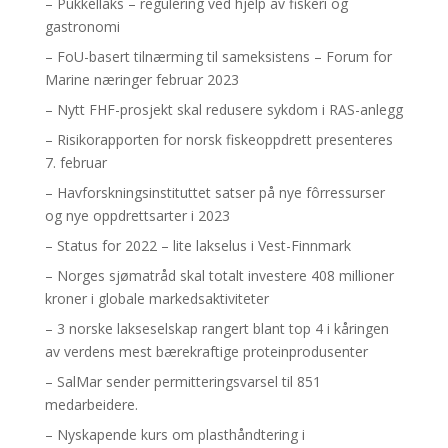
– Pukkellaks – regulering ved hjelp av fiskeri og
gastronomi
– FoU-basert tilnærming til sameksistens – Forum for
Marine næringer februar 2023
– Nytt FHF-prosjekt skal redusere sykdom i RAS-anlegg
– Risikorapporten for norsk fiskeoppdrett presenteres
7. februar
– Havforskningsinstituttet satser på nye fôrressurser
og nye oppdrettsarter i 2023
– Status for 2022 – lite lakselus i Vest-Finnmark
– Norges sjømatråd skal totalt investere 408 millioner
kroner i globale markedsaktiviteter
– 3 norske lakseselskap rangert blant top 4 i kåringen
av verdens mest bærekraftige proteinprodusenter
– SalMar sender permitteringsvarsel til 851
medarbeidere.
– Nyskapende kurs om plasthåndtering i