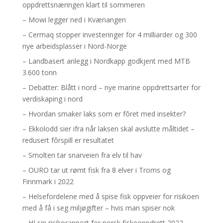
oppdrettsnæringen klart til sommeren
– Mowi legger ned i Kvænangen
– Cermaq stopper investeringer for 4 milliarder og 300
nye arbeidsplasser i Nord-Norge
– Landbasert anlegg i Nordkapp godkjent med MTB
3.600 tonn
– Debatter: Blått i nord – nye marine oppdrettsarter for
verdiskaping i nord
– Hvordan smaker laks som er fôret med insekter?
– Ekkolodd sier ifra når laksen skal avslutte måltidet –
redusert fôrspill er resultatet
– Smolten tar snarveien fra elv til hav
– OURO tar ut rømt fisk fra 8 elver i Troms og
Finnmark i 2022
– Helsefordelene med å spise fisk oppveier for risikoen
med å få i seg miljøgifter – hvis man spiser nok
– HI sin risikorapport for norsk fiskeoppdrett 2022 –