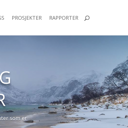
SS
PROSJEKTER
RAPPORTER
OG
R
nter som er