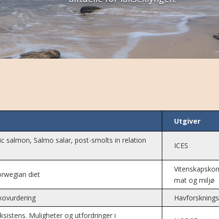
Utgiver
ic salmon, Salmo salar, post-smolts in relation
ICES
Vitenskapskom
orwegian diet
mat og miljø
ikovurdering
Havforskningsi
sistens. Muligheter og utfordringer i