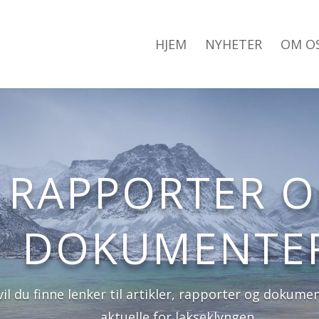
HJEM
NYHETER
OM O
RAPPORTER 
DOKUMENTE
vil du finne lenker til artikler, rapporter og dokume
aktuelle for lakseklyngen.