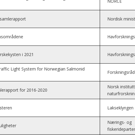
NORCE
– samlerapport
Nordisk minis
jonsområdene
Havforskningsi
orskekysten i 2021
Havforskningsi
 Traffic Light System for Norwegian Salmonid
Forskningsråd
Norsk institutt
mlerapport for 2016-2020
naturfrorskni
isteren
Lakseklyngen
Nærings- og
uligheter
fiskeridepart