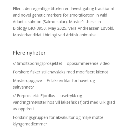
Eller… den egentlige tittelen er: Investigating traditional
and novel genetic markers for smoltification in wild
Atlantic salmon (Salmo salar). Master’s thesis in
Biology BIO-3950, May 2025. Vera Andreassen Løvold.
Masterkandidat i biologi ved Arktisk animalsk...
Flere nyheter
// Smoltsporingsprosjektet – oppsummerende video
Forskere fisker stillehavslaks med modifisert kilenot
Masteroppgave – Er laksen klar for havet og
saltvannet?
// Forprosjekt: Fjordlus – lusetrykk og
vandringsmønster hos vill laksefisk i fjord med ulik grad
av oppdrett
Forskningsgruppen for akvakultur og miljø møtte
klyngemedlemmer