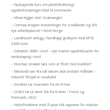
– Nyskapende kurs om plasthåndtering i
oppdrettsnæringen klart til sommeren
– Mowi legger ned i Kvænangen
– Cermaq stopper investeringer for 4 milliarder og 300
nye arbeidsplasser i Nord-Norge
– Landbasert anlegg i Nordkapp godkjent med MTB
3.600 tonn
– Debatter: Blått i nord – nye marine oppdrettsarter for
verdiskaping i nord
– Hvordan smaker laks som er fôret med insekter?
– Ekkolodd sier ifra når laksen skal avslutte måltidet –
redusert fôrspill er resultatet
– Smolten tar snarveien fra elv til hav
– OURO tar ut rømt fisk fra 8 elver i Troms og
Finnmark i 2022
– Helsefordelene med å spise fisk oppveier for risikoen