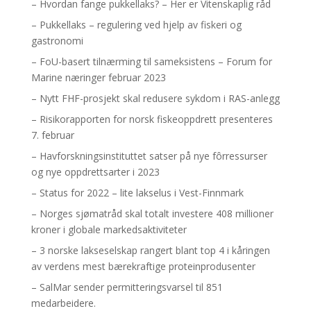
– Hvordan fange pukkellaks? – Her er Vitenskaplig råd
– Pukkellaks – regulering ved hjelp av fiskeri og
gastronomi
– FoU-basert tilnærming til sameksistens – Forum for
Marine næringer februar 2023
– Nytt FHF-prosjekt skal redusere sykdom i RAS-anlegg
– Risikorapporten for norsk fiskeoppdrett presenteres
7. februar
– Havforskningsinstituttet satser på nye fôrressurser
og nye oppdrettsarter i 2023
– Status for 2022 – lite lakselus i Vest-Finnmark
– Norges sjømatråd skal totalt investere 408 millioner
kroner i globale markedsaktiviteter
– 3 norske lakseselskap rangert blant top 4 i kåringen
av verdens mest bærekraftige proteinprodusenter
– SalMar sender permitteringsvarsel til 851
medarbeidere.