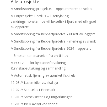
Alle prosjekter
// Smoltsporingsprosjektet – oppsummerende video
// Forprosjekt: Fjordlus – lusetrykk og
vandringsmønster hos vill laksefisk i fjord med ulik grad
av oppdrett
// Smoltsporing fra Repparfjordelva – utsett av loggere
// Smoltsporing fra Repparfjordelva – merking av smolt
// Smoltsporing fra Repparfjordelva 2024 – oppstart
– Smolten tar snarveien fra elv til hav
// PO 12 – Pilot kystsoneforvaltning –
Kunnskapsutvikling og samhandling
// Automatisk fjerning av uønsket fisk i elv
19-03 // Lusemidler vs. skalldyr
19-02 // Skottelus i Finnmark
19-01 // Sameksistens og ringvirkninger
18-01 // Bruk av lyd ved fôring