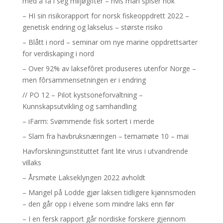
med å få i seg miljøgifter – hvis man spiser nok
– HI sin risikorapport for norsk fiskeoppdrett 2022 –
genetisk endring og lakselus – største risiko
– Blått i nord – seminar om nye marine oppdrettsarter
for verdiskaping i nord
– Over 92% av laksefôret produseres utenfor Norge –
men fôrsammensetningen er i endring
// PO 12 – Pilot kystsoneforvaltning –
Kunnskapsutvikling og samhandling
– iFarm: Svømmende fisk sortert i merde
– Slam fra havbruksnæringen – temamøte 10 – mai
Havforskningsinstituttet fant lite virus i utvandrende
villaks
– Årsmøte Lakseklyngen 2022 avholdt
– Mangel på Lodde gjør laksen tidligere kjønnsmoden
– den går opp i elvene som mindre laks enn før
– I en fersk rapport går nordiske forskere gjennom