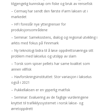
tilgjengelig kunnskap om fiske og bruk av rensefisk
– Cermaq har sendt den første iFarm laksen ut i
markedet
– HFI foreslår nye yttergrenser for
produksjonsområdene
– Seminar: Sameksistens, dialog og regional utvikling i
arktis med fokus på Finnmark
– Ny teknologi bidra til å løse oppdrettsnæringa sitt
problem med lakselus og utslipp av slam
– Torsk som spiser pellets har same kvalitet som
annen villfisk
– Havforskningsinstituttet: Stor variasjon i lakselus
også i 2021
– Pukkellaksen er en ypperlig matfisk
– Seminar: Evaluering av de faglige vurderingene
knyttet til trafikklyssystemet i norsk lakse- og
ørretoppdrett